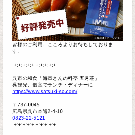
皆様のご利用
、こころよりお待ちしておりま
す。
:+:+:+:+:+:+:+:+:+:+
呉市の和食「海軍さんの料亭 五月荘」
呉観光、個室でランチ・ディナーに
https://www.satsuki-so.com/
〒737-0045
広島県呉市本通2-4-10
0823-22-5121
:+:+:+:+:+:+:+:+:+:+