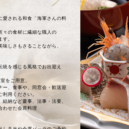
に愛される和食「海軍さんの料
折々の食材に繊細な職人の
ます。
美味しさもさることながら、
伝統を感じる風格でお出迎え
個室をご用意。
ナー、食事や、同窓会・歓送迎
ご利用ください。
、結納など慶事、法事・法要、
合わせた会席料理
出し弁当や会席パックのご予約