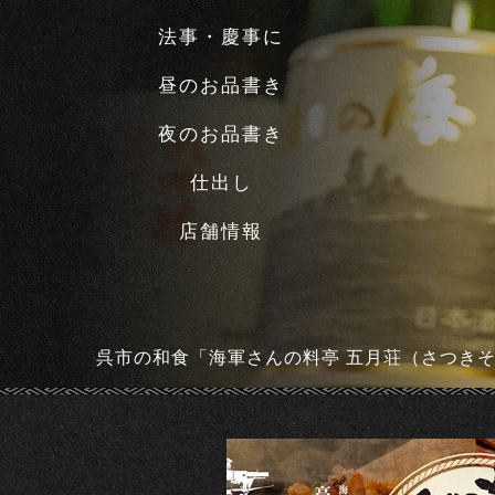
法事・慶事に
昼のお品書き
夜のお品書き
仕出し
店舗情報
呉市の和食「海軍さんの料亭 五月荘（さつき