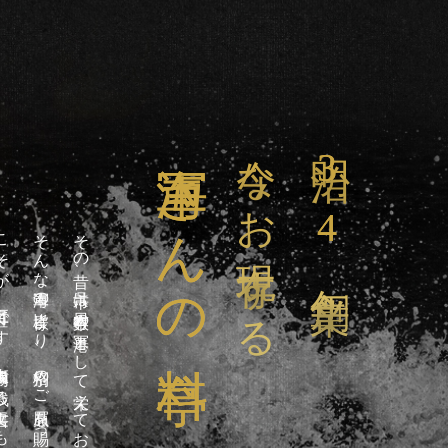
海軍さんの料亭
今なお現存する
明治
3
4
自衛隊内に残る文書にも当店のこと
そんな海軍の皆様より、格別のご贔屓を賜っていた料亭
その昔、呉市は日本有数の軍港として栄えておりました。
年創業