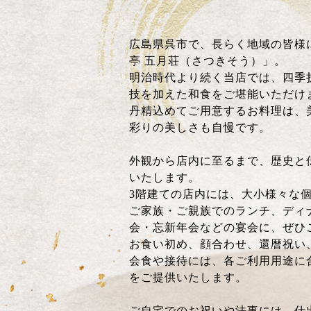
広島県呉市で、長らく地域の皆様
亭 五月荘（さつきそう）」。
明治時代より続く当店では、四季
技を加えた和食をご堪能いただけ
丹精込めてご用意するお料理は、
彩りの美しさも自慢です。
外観から店内に至るまで、歴史と
いたします。
3階建ての店内には、大小様々な
ご家族・ご親族でのランチ、ディ
会・忘新年会などの宴会に、ぜひ
お食い初め、顔合わせ、還暦祝い
会食や接待には、各ご利用用途に
をご提供いたします。
ご自宅でのお祝いや法事には、仕