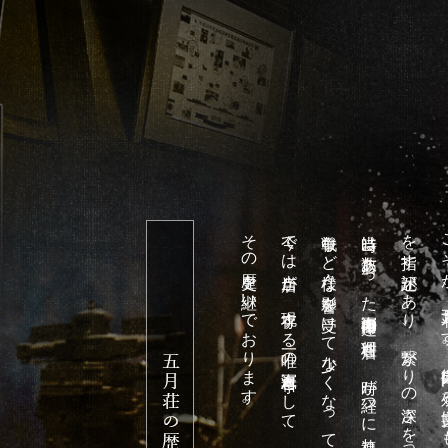
その歴史を継いでおります。
今では当店が、現存する唯一の海軍料亭として、
戦争など様々な影響を受けて少なくなっていきました。
当時は数店あった海軍御用達の料理店も、時が経つに連れ、
を指す記述があり、繋がりの深さを物語っております。
こそが、五月荘です。