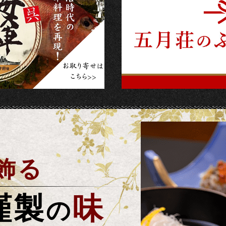
飾る
謹製
味
の