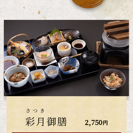
さつき
彩月
御膳
2,750
円