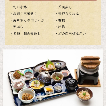
・旬の小鉢
・茶碗蒸し
・お造り三種盛り
・音戸ちりめん
・海軍さんの肉じゃが
・香物
・天ぷら
・汁物
・名物 鯛の釜めし
・幻の白玉ぜんざい