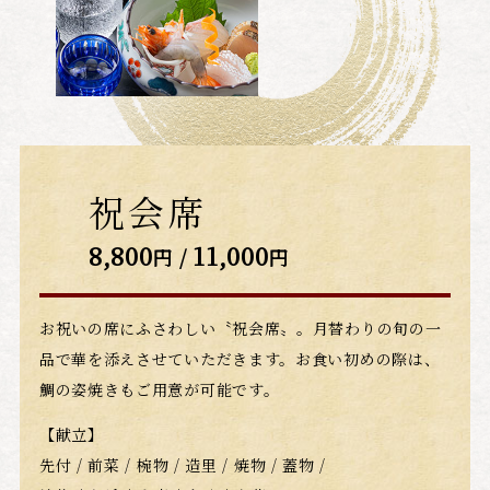
祝会席
8,800
11,000
円 /
円
お祝いの席にふさわしい〝祝会席〟。月替わりの旬の一
品で華を添えさせていただきます。お食い初めの際は、
鯛の姿焼きもご用意が可能です。
【献立】
先付 / 前菜 / 椀物 / 造里 / 焼物 / 蓋物 /