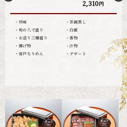
2,310
円
・珍味
・茶碗蒸し
・
・旬の八寸盛り
・白飯
・
・お造り三種盛り
・香物
（
・揚げ物
・汁物
お
・音戸ちりめん
・デザート
刺身
熟